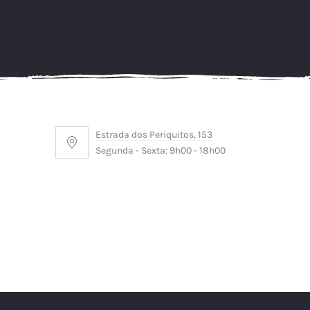
PREVIOUS
Estrada dos Periquitos, 153
Estrada
Segunda - Sexta: 9h00 - 18h00
dos
Periquitos,
153
WordPress
Theme
by